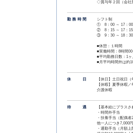
◇賞与年２回（会社
勤務時
間
シフト制
① 8：00 ～ 17：00
② 8：15 ～ 17：15
③ 9：30 ～ 18：30
■休憩：１時間
■実働時間：8時間00
■平均勤務日数：1ヶ
■月平均時間外は約1
休
日
【休日】土日祝日（年
【休暇】夏季休暇／
介護休暇
待
遇
【基本給にプラスさ
・時間外手当
・扶養手当（配偶者20
他一人につき7,000
・通勤手当（月額上限