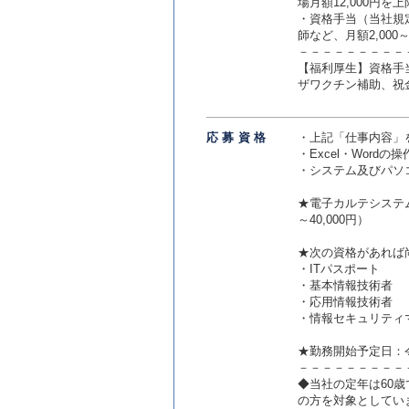
場月額12,000円を
・資格手当（当社規
師など、月額2,000～
－－－－－－－－－
【福利厚生】資格手
ザワクチン補助、祝
応募資
格
・上記「仕事内容」
・Excel・Wor
・システム及びパソ
★電子カルテシステム
～40,000円）
★次の資格があれば
・ITパスポート
・基本情報技術者
・応用情報技術者
・情報セキュリティ
★勤務開始予定日：
－－－－－－－－－
◆当社の定年は60
の方を対象としてい