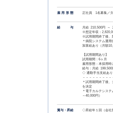
雇用形
態
正社員 1名募集／
給
与
月給 210,500円 ～ 2
※想定年収：2,820,0
※試用期間終了後、
＊病院システム運用
加算給あり（月額10,0
【試用期間あり】
試用期間：6ヶ月
雇用形態：本採用時
給与：月給 199,500円
◇ 通勤手当支給あ
－－－－－－－－－
＊試用期間終了後、
を決定
＊電子カルテシステム
～40,000円）
賞与・昇給
◇昇給年１回（会社